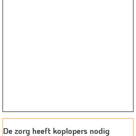
Inloop
13:15 uur
De Fabrique
Utrecht
Thema: Zorgen voor Morgen
Deelname
is gratis
Populair onder bezoekers
De zorg heeft koplopers nodig